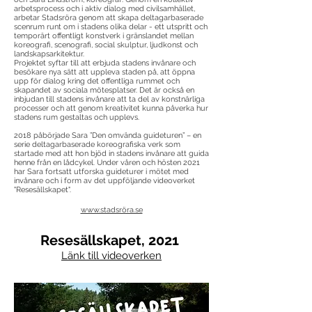
arbetsprocess och i aktiv dialog med civilsamhället,
arbetar Stadsröra genom att skapa deltagarbaserade
scenrum runt om i stadens olika delar - ett utspritt och
temporärt offentligt konstverk i gränslandet mellan
koreografi, scenografi, social skulptur, ljudkonst och
landskapsarkitektur.
Projektet syftar till att erbjuda stadens invånare och
besökare nya sätt att uppleva staden på, att öppna
upp för dialog kring det offentliga rummet och
skapandet av sociala mötesplatser. Det är också en
inbjudan till stadens invånare att ta del av konstnärliga
processer och att genom kreativitet kunna påverka hur
stadens rum gestaltas och upplevs.
2018 påbörjade Sara ”Den omvända guideturen” – en
serie deltagarbaserade koreografiska verk som
startade med att hon bjöd in stadens invånare att guida
henne från en lådcykel. Under våren och hösten 2021
har Sara fortsatt utforska guideturer i mötet med
invånare och i form av det uppföljande videoverket
"Resesällskapet".
www.stadsröra.se
Resesällskapet, 2021
Länk till videoverken