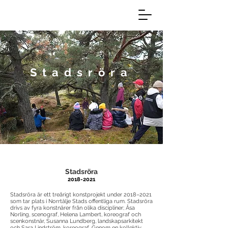
Stadsröra
Stadsröra
2018-2021
Stadsröra är ett treårigt konstprojekt under 2018–2021
som tar plats i Norrtälje Stads offentliga rum. Stadsröra
drivs av fyra konstnärer från olika discipliner; Åsa
Norling, scenograf, Helena Lambert, koreograf och
scenkonstnär, Susanna Lundberg, landskapsarkitekt
och Sara Lindström, koreograf. Genom en kollektiv